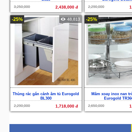
3,250,000
2,438,000 đ
2,290,000
1
-25%
48,813
-25%
Thùng rác gắn cánh âm tủ Eurogold
Mâm xoay inox nan tr
BL300
Eurogold TR36
2,290,000
1,718,000 đ
2,650,000
1