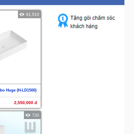
81,910
abo Huge (H-LD1500)
2,550,000 đ
720