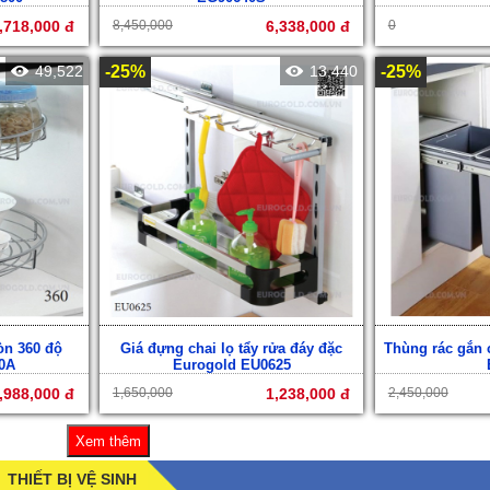
,718,000 đ
8,450,000
6,338,000 đ
0
49,522
-25%
13,440
-25%
òn 360 độ
Giá đựng chai lọ tẩy rửa đáy đặc
Thùng rác gắn 
0A
Eurogold EU0625
,988,000 đ
1,650,000
1,238,000 đ
2,450,000
Xem thêm
THIẾT BỊ VỆ SINH