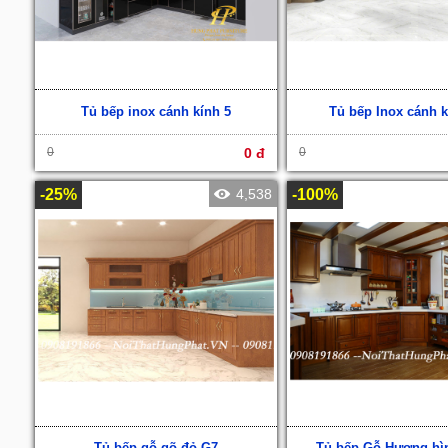
Tủ bếp inox cánh kính 5
Tủ bếp Inox cánh k
0
0 đ
0
-25%
4,538
-100%
Tủ bếp gỗ gõ đỏ G7
Tủ bếp Gỗ Hương hì