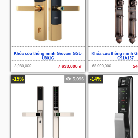
Khóa cửa thông minh Giovani GSL-
Khóa cửa thông minh G
U801G
C91A137
8,980,000
7,633,000 đ
68,000,000
54
-15%
5,096
-14%