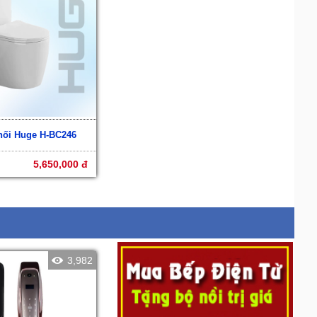
hối Huge H-BC246
5,650,000 đ
3,982