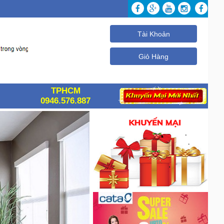
Tài Khoản
Giỏ Hàng
TPHCM
0946.576.887