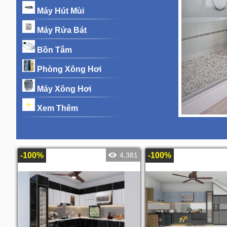
Máy Hút Mùi
Máy Rửa Bát
Bồn Tắm
Phòng Xông Hơi
Máy Xông Hơi
Xem Thêm
TỦ BẾP
-100%
4,381
-100%