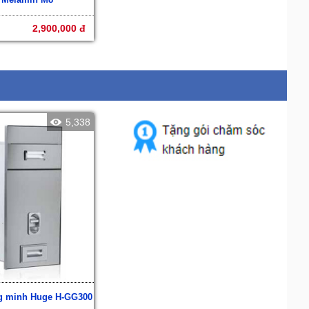
2,900,000 đ
5,338
g minh Huge H-GG300