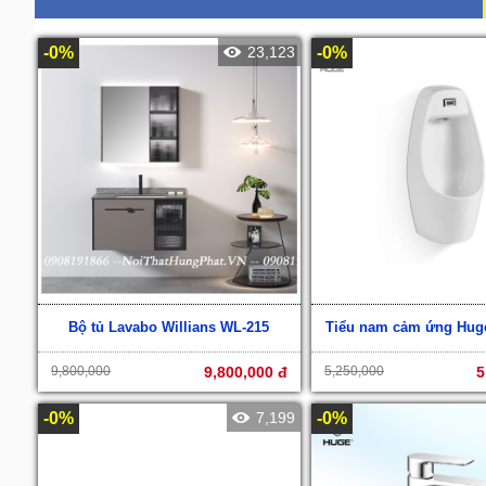
-0%
23,123
-0%
Bộ tủ Lavabo Willians WL-215
Tiểu nam cảm ứng Huge
9,800,000
9,800,000 đ
5,250,000
5
-0%
7,199
-0%