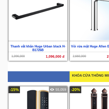
Thanh vắt khăn Huge Urban black H-
Vòi rửa mặt Huge Allen
B1726B
1,096,000
1,096,000 đ
2,660,000
2
K
-15%
55,059
-20%