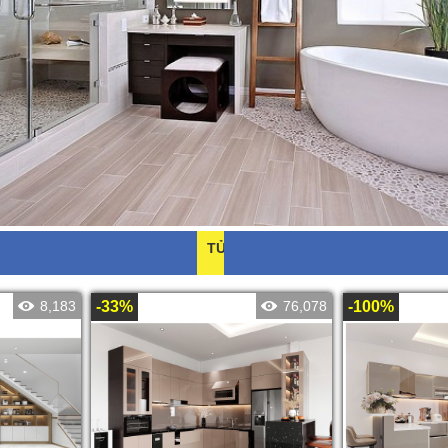
8,183
-33%
76,078
-100%