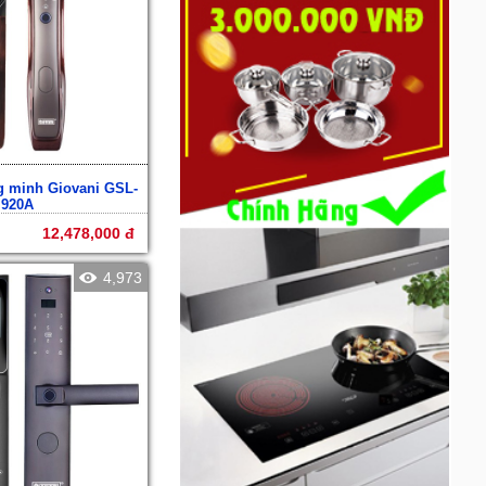
g minh Giovani GSL-
920A
12,478,000 đ
4,973