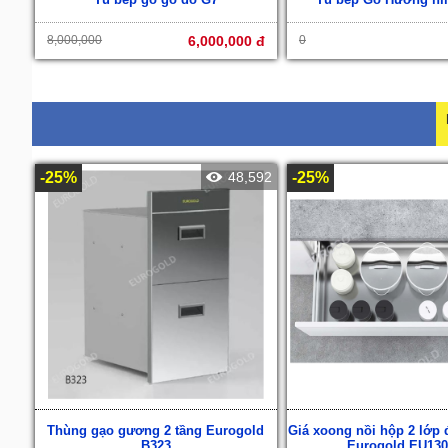
8,000,000
6,000,000 đ
0
-25%
48,592
-25%
Thùng gạo gương 2 tầng Eurogold
Giá xoong nồi hộp 2 lớp 
B323
Eurogold EU130