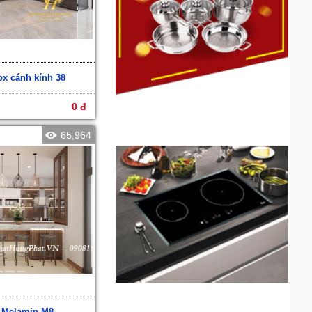
ox cánh kính 38
0 đ
65,964
 Melamin M8