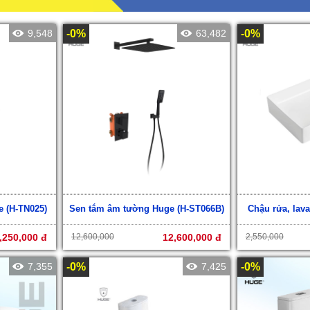
9,548
-0%
63,482
-0%
 (H-TN025)
Sen tắm âm tường Huge (H-ST066B)
Chậu rửa, lav
,250,000 đ
12,600,000
12,600,000 đ
2,550,000
7,355
-0%
7,425
-0%