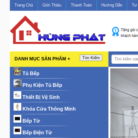
Trang Chủ
Giới Thiệu
Thanh Toán
Hướng Dẫn
Tư
Tìm Kiếm
DANH MỤC SẢN PHẨM +
Tủ Bếp
Phụ Kiện Tủ Bếp
Thiết Bị Vệ Sinh
Khóa Cửa Thông Minh
Bếp Từ
Bếp Điện Từ