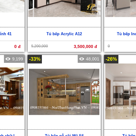
ính 41
Tủ bếp Acrylic A12
Tủ bếp In
0 đ
5,200,000
3,500,000 đ
0
9,199
-33%
48,001
-26%
nh chữ L
Tủ bếp gỗ sồi Mỹ S6
Tủ bếp