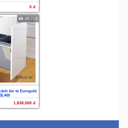
0 đ
49,712
cánh âm tủ Eurogold
BL400
1,838,000 đ