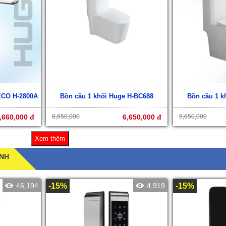
 ECO H-2800A
Bồn cầu 1 khối Huge H-BC688
Bồn cầu 1 k
,660,000 đ
6,650,000
6,650,000 đ
5,650,000
Xem thêm
HÓA CỬA THÔNG MINH
46,194
-15%
4,919
-15%