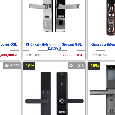
iovani GSL-
Khóa cửa thông minh Giovani GSL-
Khóa cửa thôn
118C87G
,400,000 đ
8,980,000
7,633,000 đ
14,680,000
6,200
-16%
4,013
-15%