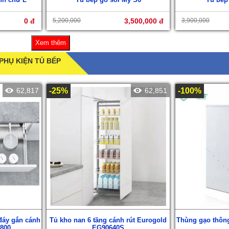
0 đ
5,200,000
3,500,000 đ
3,900,000
Xem thêm
PHỤ KIỆN TỦ BẾP
62,817
-25%
62,851
-100%
đáy gắn cánh
Tủ kho nan 6 tầng cánh rút Eurogold
Thùng gạo thôn
800
EG90640S