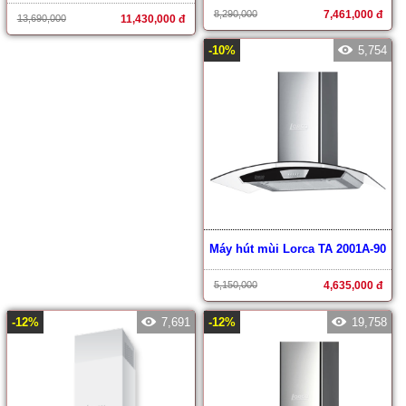
8,290,000
7,461,000 đ
13,690,000
11,430,000 đ
-10%
5,754
Máy hút mùi Lorca TA 2001A-90
5,150,000
4,635,000 đ
-12%
7,691
-12%
19,758