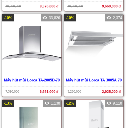
10,090,000
8,376,000 đ
10,690,000
9,660,000 đ
-10%
33,826
-10%
2,374
Máy hút mùi Lorca TA-2005D-70
Máy hút mùi Lorca TA 3005A 70
7,390,000
6,651,000 đ
3,250,000
2,925,000 đ
-13%
1,138
-12%
9,118