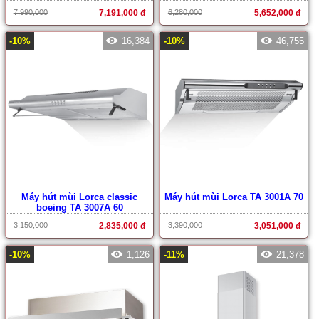
7,990,000
7,191,000 đ
6,280,000
5,652,000 đ
-10%
16,384
-10%
46,755
Máy hút mùi Lorca classic
Máy hút mùi Lorca TA 3001A 70
boeing TA 3007A 60
3,150,000
2,835,000 đ
3,390,000
3,051,000 đ
-10%
1,126
-11%
21,378