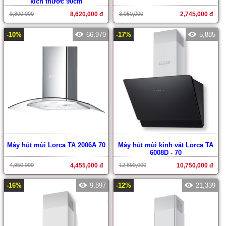
kích thước 90cm
9,800,000
8,620,000 đ
3,050,000
2,745,000 đ
-10%
66,979
-17%
5,885
Máy hút mùi Lorca TA 2006A 70
Máy hút mùi kính vát Lorca TA
6008D - 70
4,950,000
4,455,000 đ
12,890,000
10,750,000 đ
-16%
9,897
-12%
21,339