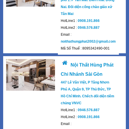
phố 1. P Tân Mai. Biên Hoà. Đồng
Nai. Đối diện cổng chào giáo xứ
Tân Mai
HotLine1 :
0908.191.866
HotLine2 :
0946.576.887
Email :
noithathungphat2002@gmail.com
Mã Số Thuế : 8095342490-001
Nội Thất Hùng Phát
Chi Nhánh Sài Gòn
447 Lê Văn Việt, P Tăng Nhơn
Phú A, Quận 9, TP Thủ Đức, TP
Hồ Chí Minh. Chếch đối diện tiêm
chủng VNVC
HotLine1 :
0946.576.887
HotLine2 :
0908.191.866
Email :