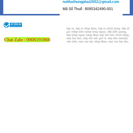
noithathungphat2002@gmail.com
Mã Số Thuế : 8095342490-001
bep tu, bep tu nhap khau, bep tu chinh hang, bếp từ
gia re
bep dien tu
bep hong ngoai, bếp điện quang,
bep hong ngoai nhap khau
máy hút mùi chính hãng,
may hut mui, máy hút mùi giá rẻ, may khu mui
máy
Chat Zalo : 0908191866
rửa chén, may rua bat nhap khau, may rua bat duc,