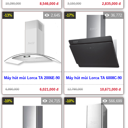
10,290,000
8,546,000 đ
3,150,000
2,835,000 đ
-13%
2,645
-17%
36,772
Máy hút mùi Lorca TA 2006E-90
Máy hút mùi Lorca TA 6008C-90
6,890,000
6,021,000 đ
12,790,000
10,671,000 đ
-10%
24,715
-10%
566,699