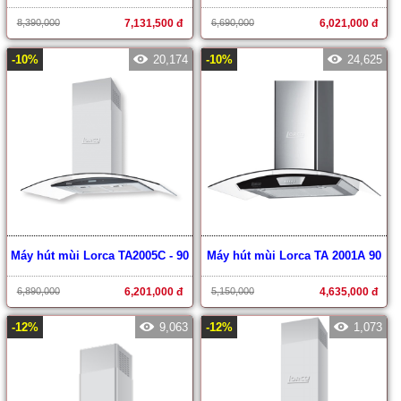
8,390,000
7,131,500 đ
6,690,000
6,021,000 đ
-10%
20,174
-10%
24,625
Máy hút mùi Lorca TA2005C - 90
Máy hút mùi Lorca TA 2001A 90
6,890,000
6,201,000 đ
5,150,000
4,635,000 đ
-12%
9,063
-12%
1,073