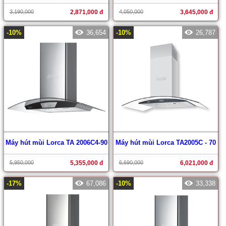
3,190,000
2,871,000 đ
4,050,000
3,645,000 đ
-10%
36,654
-10%
26,787
Máy hút mùi Lorca TA 2006C4-90
Máy hút mùi Lorca TA2005C - 70
5,950,000
5,355,000 đ
6,690,000
6,021,000 đ
-17%
67,086
-10%
33,338