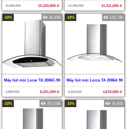
11,690,000
10,320,000 đ
12,790,000
11,311,000 đ
-10%
66,439
-10%
126,746
Máy hút mùi Locar TA 2006C-90
Máy hút mùi Lorca TA 2006A 90
6,890,000
6,201,000 đ
5,150,000
4,635,000 đ
-10%
257,596
-10%
26,643