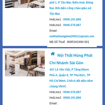
phố 1. P Tân Mai. Biên Hoà. Đồng
Nai. Đối diện cổng chào giáo xứ
Tân Mai
HotLine1 :
0908.191.866
HotLine2 :
0946.576.887
Email :
noithathungphat2002@gmail.com
Mã Số Thuế : 8095342490-001
Nội Thất Hùng Phát
Chi Nhánh Sài Gòn
447 Lê Văn Việt, P Tăng Nhơn
Phú A, Quận 9, TP Thủ Đức, TP
Hồ Chí Minh. Chếch đối diện tiêm
chủng VNVC
HotLine1 :
0946.576.887
HotLine2 :
0908.191.866
Email :