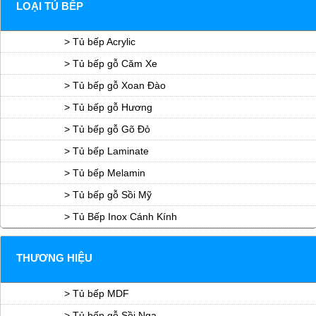
LOẠI TỦ BẾP
> Tủ bếp Acrylic
> Tủ bếp gỗ Căm Xe
> Tủ bếp gỗ Xoan Đào
> Tủ bếp gỗ Hương
> Tủ bếp gỗ Gõ Đỏ
> Tủ bếp Laminate
> Tủ bếp Melamin
> Tủ bếp gỗ Sồi Mỹ
> Tủ Bếp Inox Cánh Kính
THƯƠNG HIỆU
> Tủ bếp MDF
> Tủ bếp gỗ Sồi Nga