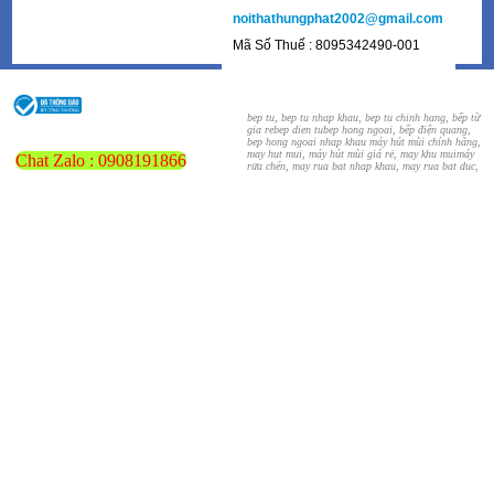
noithathungphat2002@gmail.com
Mã Số Thuế : 8095342490-001
bep tu, bep tu nhap khau, bep tu chinh hang, bếp từ
gia re
bep dien tu
bep hong ngoai, bếp điện quang,
bep hong ngoai nhap khau
máy hút mùi chính hãng,
may hut mui, máy hút mùi giá rẻ, may khu mui
máy
Chat Zalo : 0908191866
rửa chén, may rua bat nhap khau, may rua bat duc,