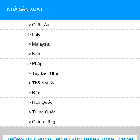
NHÀ SẢN XUẤT
> Châu Âu
> Italy
> Malaysia
> Nga
> Pháp
> Tây Ban Nha
> Thổ Nhĩ Kỳ
> Đức
> Hàn Quốc
> Trung Quốc
> Chính hãng
THÔNG TIN CHUNG - HÌNH THỨC THANH TOÁN - CHÍNH