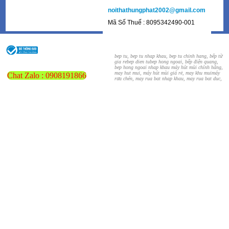
noithathungphat2002@gmail.com
Mã Số Thuế : 8095342490-001
bep tu, bep tu nhap khau, bep tu chinh hang, bếp từ
gia re
bep dien tu
bep hong ngoai, bếp điện quang,
bep hong ngoai nhap khau
máy hút mùi chính hãng,
may hut mui, máy hút mùi giá rẻ, may khu mui
máy
Chat Zalo : 0908191866
rửa chén, may rua bat nhap khau, may rua bat duc,