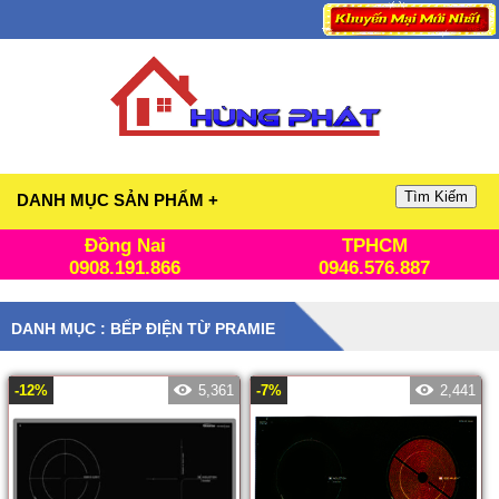
Tìm Kiếm
DANH MỤC SẢN PHẨM +
Đồng Nai
TPHCM
0908.191.866
0946.576.887
DANH MỤC : BẾP ĐIỆN TỪ PRAMIE
-12%
5,361
-7%
2,441