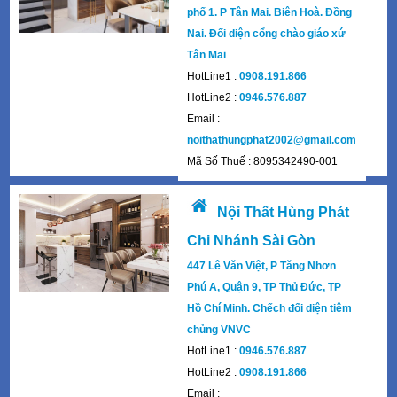
phố 1. P Tân Mai. Biên Hoà. Đồng
Nai. Đối diện cổng chào giáo xứ
Tân Mai
HotLine1 :
0908.191.866
HotLine2 :
0946.576.887
Email :
noithathungphat2002@gmail.com
Mã Số Thuế : 8095342490-001
Nội Thất Hùng Phát
Chi Nhánh Sài Gòn
447 Lê Văn Việt, P Tăng Nhơn
Phú A, Quận 9, TP Thủ Đức, TP
Hồ Chí Minh. Chếch đối diện tiêm
chủng VNVC
HotLine1 :
0946.576.887
HotLine2 :
0908.191.866
Email :