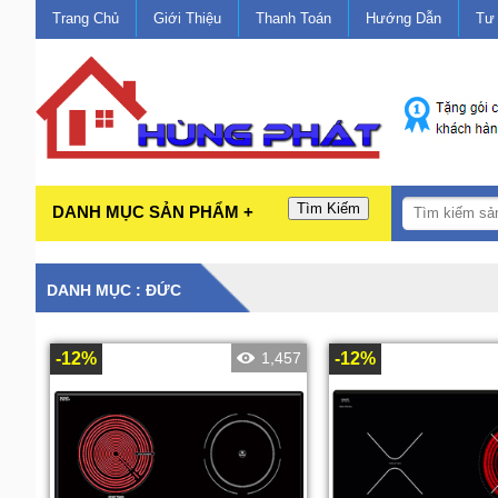
Trang Chủ
Giới Thiệu
Thanh Toán
Hướng Dẫn
Tư
Tìm Kiếm
DANH MỤC SẢN PHẨM +
DANH MỤC : ĐỨC
-12%
1,457
-12%