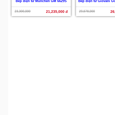
Bếp điện từ Munchen GM 6629S
Bếp điện từ Giovani 
23,300,000
21,235,000 đ
29,678,000
26