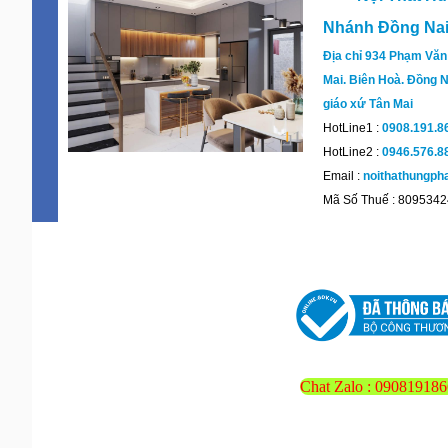
Nhánh Đồng Na
Địa chỉ 934 Phạm Văn
Mai. Biên Hoà. Đồng N
giáo xứ Tân Mai
HotLine1 :
0908.191.8
HotLine2 :
0946.576.8
Email :
noithathungp
Mã Số Thuế : 809534
Chat Zalo : 090819186