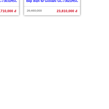
GC-73031HSC
Bếp điện từ Giovani GC-73021HSC
,710,000 đ
26,460,000
23,810,000 đ