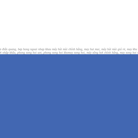
ếp điện quang, bep hong ngoai nhap khau
máy hút mùi chính hãng, may hut mui, máy hút mùi giá rẻ, may khu
i nhập khẩu, phong xong hoi uot, phong xong hoi kho
may xong hoi, máy xông hơi chính hãng, may xong hoi 