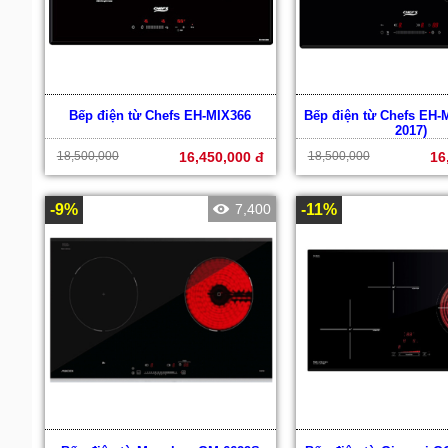
Bếp điện từ Chefs EH-MIX366
Bếp điện từ Chefs EH-
2017)
18,500,000
16,450,000 đ
18,500,000
16
-9%
7,400
-11%