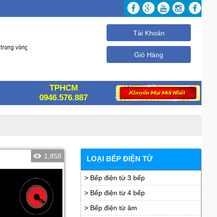
Tài Khoản
Giỏ Hàng
TPHCM
0946.576.887
1,858
LOẠI BẾP ĐIỆN TỪ
> Bếp điện từ 3 bếp
> Bếp điện từ 4 bếp
> Bếp điện từ âm