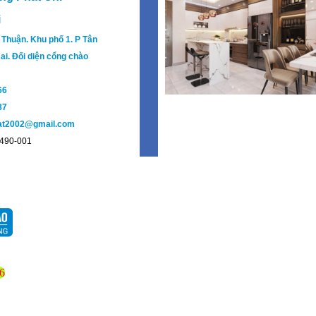
i
 Thuận. Khu phố 1. P Tân
ai. Đối diện cổng chào
66
87
hat2002@gmail.com
2490-001
6