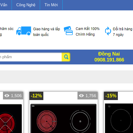
 Vấn
Công Nghệ
Tin Mới
Đồng Nai
0908.191.866
1,506
-12%
1,756
-15%