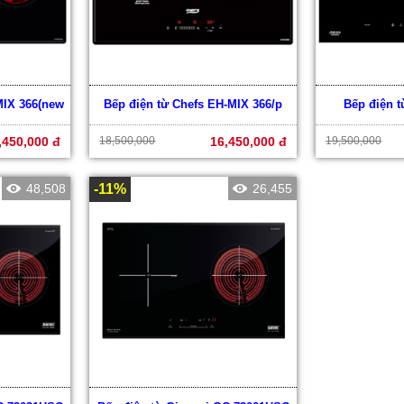
MIX 366(new
Bếp điện từ Chefs EH-MIX 366/p
Bếp điện 
,450,000 đ
18,500,000
16,450,000 đ
19,500,000
48,508
-11%
26,455