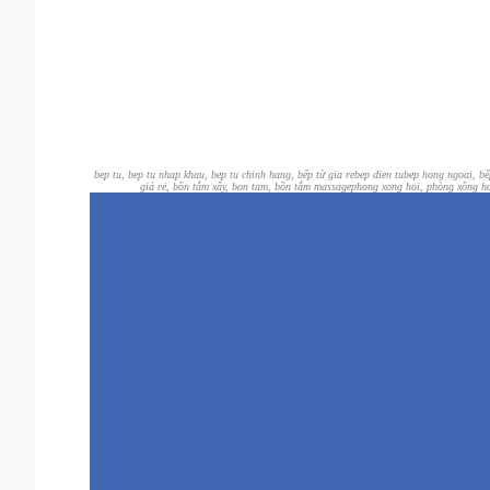
bep tu, bep tu nhap khau, bep tu chinh hang, bếp từ gia re
bep dien tu
bep hong ngoai, b
giá rẻ, bồn tắm xây, bon tam, bồn tắm massage
phong xong hoi, phòng xông hơ