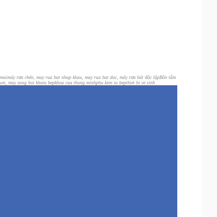
 mui
máy rửa chén, may rua bat nhap khau, may rua bat duc, máy rửa bát độc lập
Bồn tắm
uot, may xong hoi kho
tu bep
khoa cua thong minh
phu kien tu bep
thiet bi ve sinh