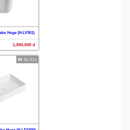
vabo Huge (H-LV501)
1,950,000 đ
81,911
abo Huge (H-LD1500)