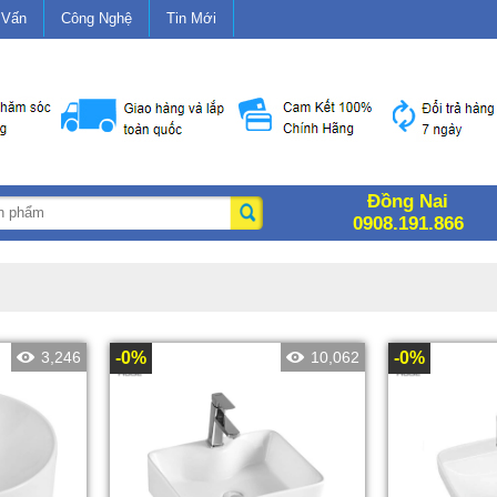
 Vấn
Công Nghệ
Tin Mới
Đồng Nai
0908.191.866
3,246
-0%
10,062
-0%