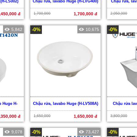
(H-LS002)
Chậu rửa, lavabo Huge (H-LVG400)
Chậu rửa, la
,450,000 đ
1,700,000
1,700,000 đ
2,050,000
5,842
-0%
10,675
-0%
p Huge H-
Chậu rửa, lavabo Huge (H-LV508A)
Chậu rửa la
,350,000 đ
1,650,000
1,650,000 đ
3,800,000
9,078
-0%
73,427
-0%