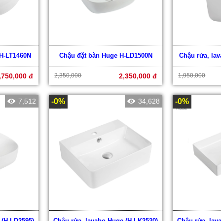
 H-LT1460N
Chậu đặt bàn Huge H-LD1500N
Chậu rửa, la
,750,000 đ
2,350,000
2,350,000 đ
1,950,000
7,512
-0%
34,628
-0%
 (H-LD2595)
Chậu rửa, lavabo Huge (H-LK2520)
Chậu rửa, lav