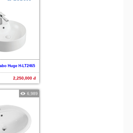
vabo Huge H-LT2465
2,250,000 đ
6,989