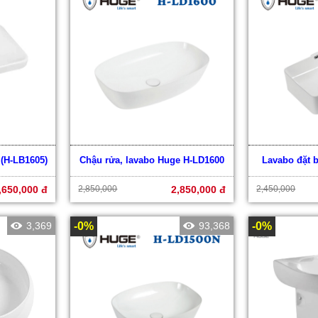
 (H-LB1605)
Chậu rửa, lavabo Huge H-LD1600
Lavabo đặt 
,650,000 đ
2,850,000
2,850,000 đ
2,450,000
3,369
-0%
93,368
-0%