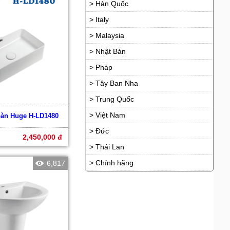
> Hàn Quốc
> Italy
> Malaysia
> Nhật Bản
> Pháp
> Tây Ban Nha
> Trung Quốc
> Việt Nam
bàn Huge H-LD1480
> Đức
2,450,000 đ
> Thái Lan
> Chính hãng
6,817