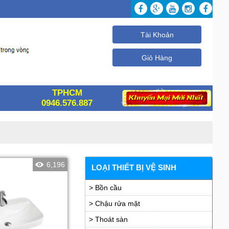
Tài Khoản
Giỏ Hàng
TPHCM
0946.576.887
6,196
LOẠI THIẾT BỊ VỆ SINH
> Bồn cầu
> Chậu rửa mặt
> Thoát sàn