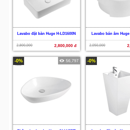
Lavabo đặt bàn Huge H-LD1600N
Lavabo bán âm Huge
2,800,000
2,800,000 đ
2,050,000
2
-0%
56,797
-0%