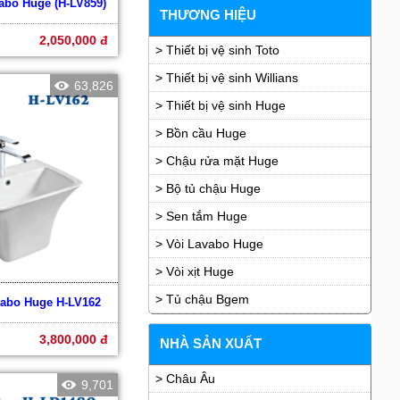
vabo Huge (H-LV859)
THƯƠNG HIỆU
2,050,000 đ
> Thiết bị vệ sinh Toto
> Thiết bị vệ sinh Willians
63,826
> Thiết bị vệ sinh Huge
> Bồn cầu Huge
> Chậu rửa mặt Huge
> Bộ tủ chậu Huge
> Sen tắm Huge
> Vòi Lavabo Huge
> Vòi xịt Huge
> Tủ chậu Bgem
vabo Huge H-LV162
3,800,000 đ
NHÀ SẢN XUẤT
> Châu Âu
9,701