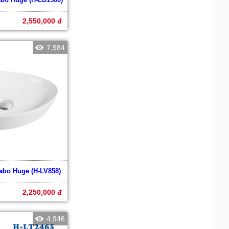
2,550,000 đ
7,984
vabo Huge (H-LV858)
2,250,000 đ
4,946