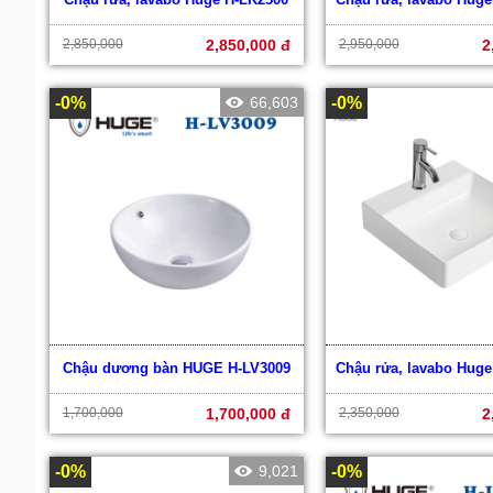
2,850,000
2,850,000 đ
2,950,000
2
-0%
66,603
-0%
Chậu dương bàn HUGE H-LV3009
Chậu rửa, lavabo Huge
1,700,000
1,700,000 đ
2,350,000
2
-0%
9,021
-0%