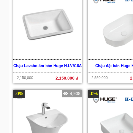
Chậu Lavabo âm bàn Huge H-LV516A
Chậu đặt bàn Huge 
2,150,000
2,150,000 đ
2,550,000
2
-0%
4,908
-0%