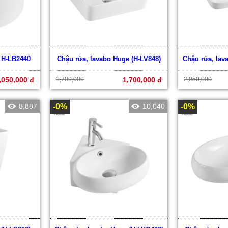
 H-LB2440
Chậu rửa, lavabo Huge (H-LV848)
Chậu rửa, lav
,050,000 đ
1,700,000
1,700,000 đ
2,950,000
8,887
-0%
10,040
-0%