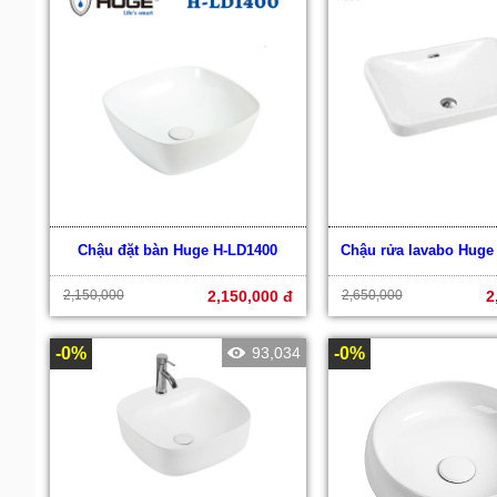
Chậu đặt bàn Huge H-LD1400
Chậu rửa lavabo Huge
2,150,000
2,150,000 đ
2,650,000
2
-0%
93,034
-0%