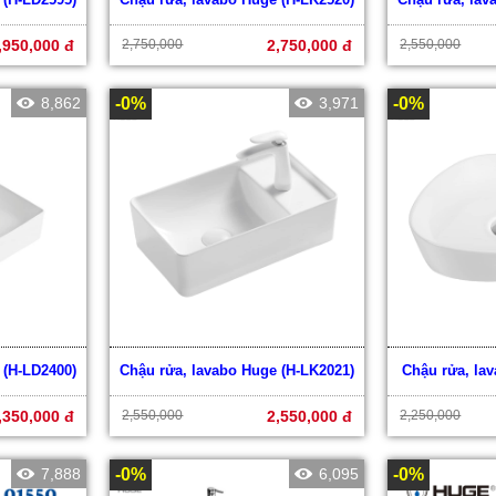
,950,000 đ
2,750,000
2,750,000 đ
2,550,000
8,862
-0%
3,971
-0%
 (H-LD2400)
Chậu rửa, lavabo Huge (H-LK2021)
Chậu rửa, la
,350,000 đ
2,550,000
2,550,000 đ
2,250,000
7,888
-0%
6,095
-0%