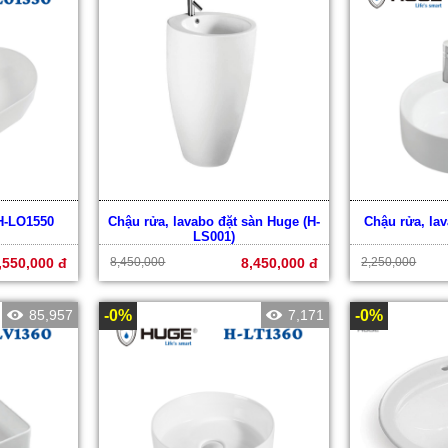
H-LO1550
Chậu rửa, lavabo đặt sàn Huge (H-
Chậu rửa, la
LS001)
,550,000 đ
8,450,000
8,450,000 đ
2,250,000
85,957
-0%
7,171
-0%