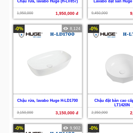
Chậu rửa, lavabo Huge (H-LV857)
Lavabo đặt sàn Huge 
1,950,000
1,950,000 đ
9,450,000
9
-0%
8,124
-0%
Chậu rửa, lavabo Huge H-LD1700
Chậu đặt bàn cao cấ
LT1420N
3,150,000
3,150,000 đ
2,350,000
2
-0%
9,902
-0%