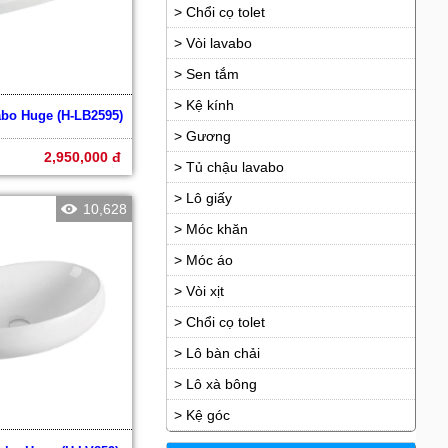
> Chổi cọ tolet
> Vòi lavabo
> Sen tắm
> Kệ kính
abo Huge (H-LB2595)
> Gương
2,950,000 đ
> Tủ chậu lavabo
> Lô giấy
10,628
> Móc khăn
> Móc áo
> Vòi xịt
> Chổi cọ tolet
> Lô bàn chải
> Lô xà bông
> Kệ góc