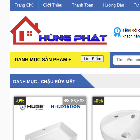
Trang Chủ
Giới Thiệu
Thanh Toán
Hướng Dẫn
Tư
Tìm Kiếm
DANH MỤC SẢN PHẨM +
DANH MỤC : CHẬU RỬA MẶT
-0%
86,663
-0%