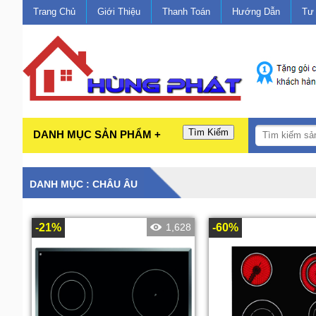
Trang Chủ
Giới Thiệu
Thanh Toán
Hướng Dẫn
Tư
Tìm Kiếm
DANH MỤC SẢN PHẨM +
DANH MỤC : CHÂU ÂU
-21%
1,628
-60%