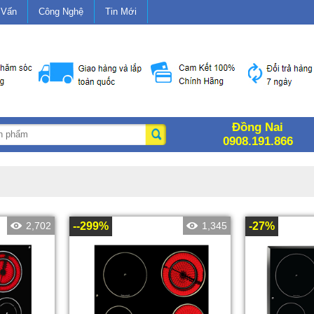
 Vấn
Công Nghệ
Tin Mới
Đồng Nai
0908.191.866
2,702
--299%
1,345
-27%