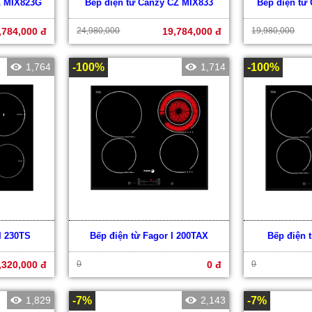
Z MIX823G
Bếp điện từ Canzy CZ MIX833
Bếp điện từ
,784,000 đ
24,980,000
19,784,000 đ
19,980,000
1,764
-100%
1,714
-100%
I 230TS
Bếp điện từ Fagor I 200TAX
Bếp điện 
,320,000 đ
0
0 đ
0
1,829
-7%
2,143
-7%