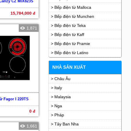
 Canzy CZ MIX823S
> Bếp điện từ Malloca
15,784,000 đ
> Bếp điện từ Munchen
> Bếp điện từ Teka
1,871
> Bếp điện từ Kaff
> Bếp điện từ Pramie
> Bếp điện từ Latino
NHÀ SẢN XUẤT
> Châu Âu
> Italy
> Malaysia
từ Fagor I 220TS
> Nga
0 đ
> Pháp
> Tây Ban Nha
1,661