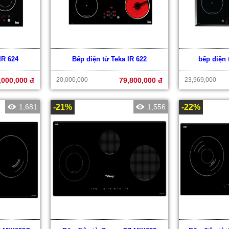
IR 624
Bếp điện từ Teka IR 622
bếp điện 
,000,000 đ
20,000,000
79,800,000 đ
23,969,000
1,681
-21%
1,556
-22%