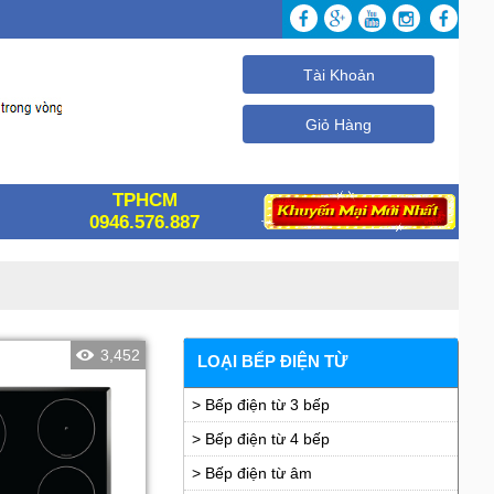
Tài Khoản
Giỏ Hàng
TPHCM
0946.576.887
3,452
LOẠI BẾP ĐIỆN TỪ
> Bếp điện từ 3 bếp
> Bếp điện từ 4 bếp
> Bếp điện từ âm