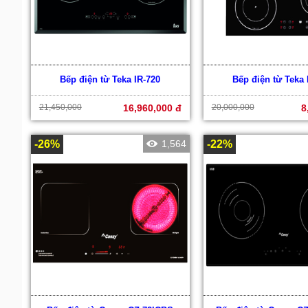
Bếp điện từ Teka IR-720
Bếp điện từ Teka 
21,450,000
16,960,000 đ
20,000,000
8
-26%
1,564
-22%