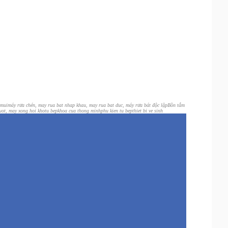
 mui
máy rửa chén, may rua bat nhap khau, may rua bat duc, máy rửa bát độc lập
Bồn tắm
uot, may xong hoi kho
tu bep
khoa cua thong minh
phu kien tu bep
thiet bi ve sinh