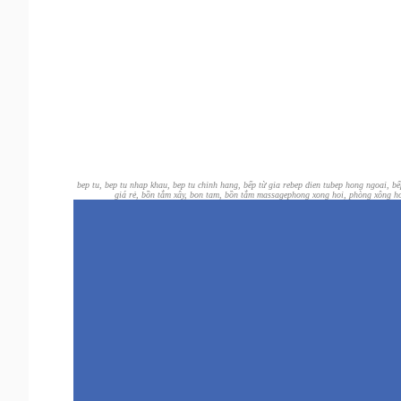
bep tu, bep tu nhap khau, bep tu chinh hang, bếp từ gia re
bep dien tu
bep hong ngoai, b
giá rẻ, bồn tắm xây, bon tam, bồn tắm massage
phong xong hoi, phòng xông hơ