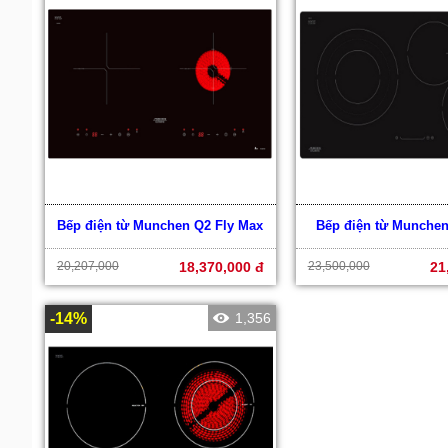
Bếp điện từ Munchen Q2 Fly Max
Bếp điện từ Munche
20,207,000
18,370,000 đ
23,500,000
21
-14%
1,356