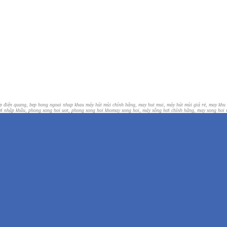
ếp điện quang, bep hong ngoai nhap khau
máy hút mùi chính hãng, may hut mui, máy hút mùi giá rẻ, may khu
i nhập khẩu, phong xong hoi uot, phong xong hoi kho
may xong hoi, máy xông hơi chính hãng, may xong hoi 