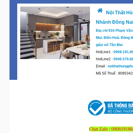
Nội Thất Hù
Nhánh Đồng Na
Địa chỉ 934 Phạm Văn
Mai. Biên Hoà. Đồng N
giáo xứ Tân Mai
HotLine1 :
0908.191.8
HotLine2 :
0946.576.8
Email :
noithathungp
Mã Số Thuế : 809534
Chat Zalo : 090819186