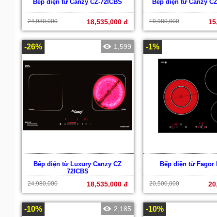
Bếp điện từ Canzy CZ-72ICBS
Bếp điện từ Canzy C
24,980,000
18,535,000 đ
19,980,000
15
-26%
1,599
-1%
Bếp điện từ Luxury Canzy CZ
Bếp điện từ Fagor 
72ICBS
24,980,000
18,535,000 đ
20,500,000
20
-10%
2,185
-10%