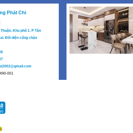
ng Phát Chi
i
 Thuận. Khu phố 1. P Tân
ai. Đối diện cổng chào
66
87
hat2002@gmail.com
2490-001
6