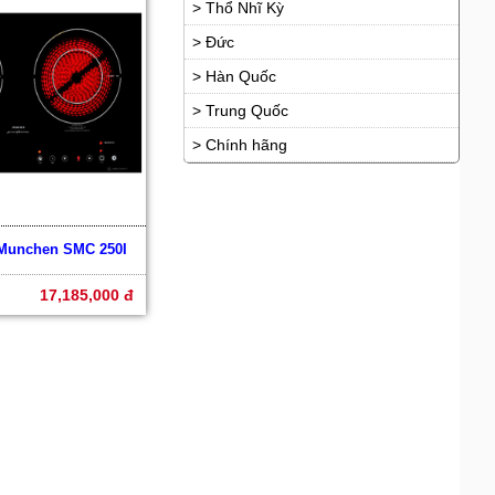
> Thổ Nhĩ Kỳ
> Đức
> Hàn Quốc
> Trung Quốc
> Chính hãng
 Munchen SMC 250I
17,185,000 đ