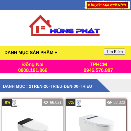
Tìm Kiếm
DANH MỤC SẢN PHẨM +
Đồng Nai
TPHCM
0908.191.866
0946.576.887
DANH MỤC : 2TREN-20-TRIEU-DEN-30-TRIEU
-0%
66,021
-0%
83,320