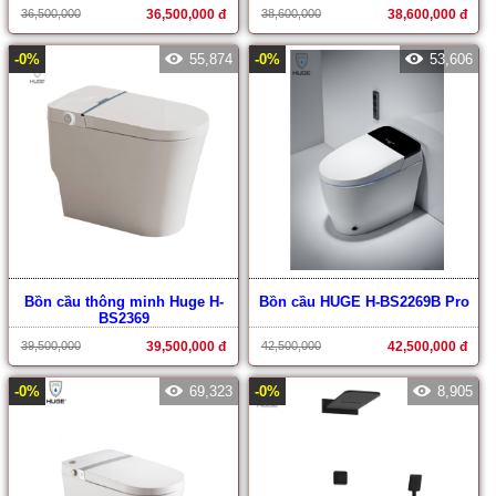
36,500,000
36,500,000 đ
38,600,000
38,600,000 đ
-0%
55,874
-0%
53,606
Bồn cầu thông minh Huge H-
Bồn cầu HUGE H-BS2269B Pro
BS2369
39,500,000
39,500,000 đ
42,500,000
42,500,000 đ
-0%
69,323
-0%
8,905