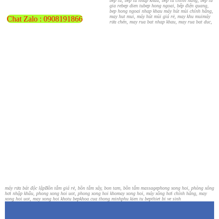
bep tu, bep tu nhap khau, bep tu chinh hang, bếp từ
gia re
bep dien tu
bep hong ngoai, bếp điện quang,
bep hong ngoai nhap khau
máy hút mùi chính hãng,
may hut mui, máy hút mùi giá rẻ, may khu mui
máy
Chat Zalo : 0908191866
rửa chén, may rua bat nhap khau, may rua bat duc,
máy rửa bát độc lập
Bồn tắm giá rẻ, bồn tắm xây, bon tam, bồn tắm massage
phong xong hoi, phòng xông
hơi nhập khẩu, phong xong hoi uot, phong xong hoi kho
may xong hoi, máy xông hơi chính hãng, may
xong hoi uot, may xong hoi kho
tu bep
khoa cua thong minh
phu kien tu bep
thiet bi ve sinh