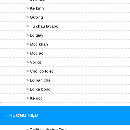
> Kệ kính
> Gương
> Tủ chậu lavabo
> Lô giấy
> Móc khăn
> Móc áo
> Vòi xịt
> Chổi cọ tolet
> Lô bàn chải
> Lô xà bông
> Kệ góc
THƯƠNG HIỆU
> Thiết bị vệ sinh Toto