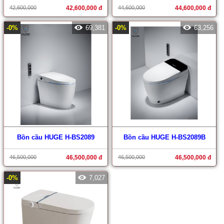
42,600,000
42,600,000 đ
44,600,000
44,600,000 đ
-0%
69,381
-0%
63,256
Bồn cầu HUGE H-BS2089
Bồn cầu HUGE H-BS2089B
46,500,000
46,500,000 đ
46,500,000
46,500,000 đ
-0%
7,027