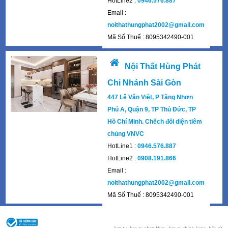
HotLine2 :
0946.576.887
Email :
noithathungphat2002@gmail.com
Mã Số Thuế : 8095342490-001
Nội Thất Hùng Phát
Chi Nhánh Sài Gòn
447 Lê Văn Việt, P Tăng Nhơn
Phú A, Quận 9, TP Thủ Đức, TP
Hồ Chí Minh. Chếch đối diện tiêm
chủng VNVC
HotLine1 :
0946.576.887
HotLine2 :
0908.191.866
Email :
noithathungphat2002@gmail.com
Mã Số Thuế : 8095342490-001