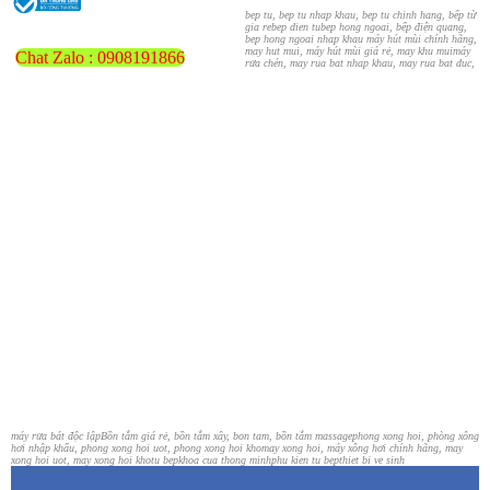
bep tu, bep tu nhap khau, bep tu chinh hang, bếp từ
gia re
bep dien tu
bep hong ngoai, bếp điện quang,
bep hong ngoai nhap khau
máy hút mùi chính hãng,
may hut mui, máy hút mùi giá rẻ, may khu mui
máy
Chat Zalo : 0908191866
rửa chén, may rua bat nhap khau, may rua bat duc,
máy rửa bát độc lập
Bồn tắm giá rẻ, bồn tắm xây, bon tam, bồn tắm massage
phong xong hoi, phòng xông
hơi nhập khẩu, phong xong hoi uot, phong xong hoi kho
may xong hoi, máy xông hơi chính hãng, may
xong hoi uot, may xong hoi kho
tu bep
khoa cua thong minh
phu kien tu bep
thiet bi ve sinh