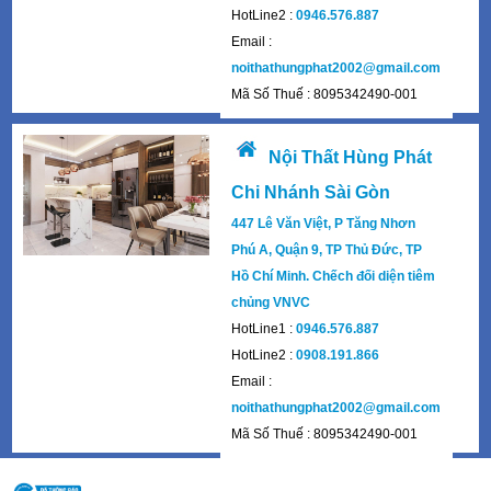
HotLine2 :
0946.576.887
Email :
noithathungphat2002@gmail.com
Mã Số Thuế : 8095342490-001
Nội Thất Hùng Phát
Chi Nhánh Sài Gòn
447 Lê Văn Việt, P Tăng Nhơn
Phú A, Quận 9, TP Thủ Đức, TP
Hồ Chí Minh. Chếch đối diện tiêm
chủng VNVC
HotLine1 :
0946.576.887
HotLine2 :
0908.191.866
Email :
noithathungphat2002@gmail.com
Mã Số Thuế : 8095342490-001