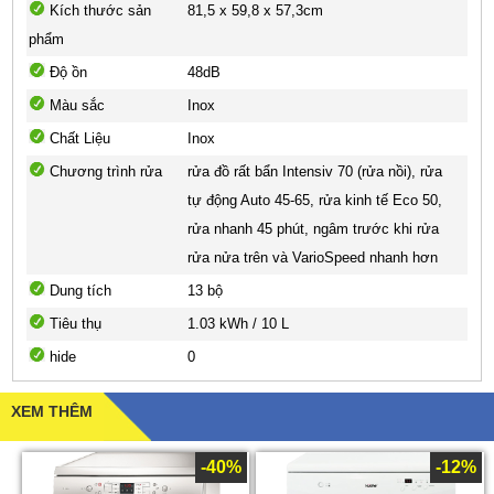
Kích thước sản
81,5 x 59,8 x 57,3cm
phẩm
Độ ồn
48dB
Màu sắc
Inox
Chất Liệu
Inox
Chương trình rửa
rửa đồ rất bẩn Intensiv 70 (rửa nồi), rửa
tự động Auto 45-65, rửa kinh tế Eco 50,
rửa nhanh 45 phút, ngâm trước khi rửa
rửa nửa trên và VarioSpeed nhanh hơn
Dung tích
13 bộ
Tiêu thụ
1.03 kWh / 10 L
hide
0
XEM THÊM
-40%
-12%