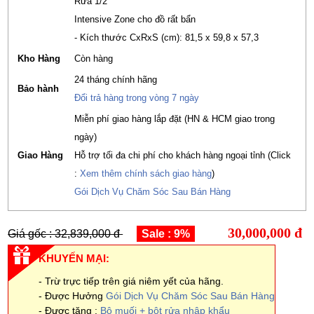
Rửa 1/2
Intensive Zone cho đồ rất bẩn
- Kích thước CxRxS (cm): 81,5 x 59,8 x 57,3
Kho Hàng
Còn hàng
24 tháng chính hãng
Bảo hành
Đổi trả hàng trong vòng 7 ngày
Miễn phí giao hàng lắp đặt (HN & HCM giao trong
ngày)
Giao Hàng
Hỗ trợ tối đa chi phí cho khách hàng ngoại tỉnh (Click
:
Xem thêm chính sách giao hàng
)
Gói Dịch Vụ Chăm Sóc Sau Bán Hàng
30,000,000 đ
Giá gốc : 32,839,000 đ
Sale : 9%
KHUYẾN MẠI:
- Trừ trực tiếp trên giá niêm yết của hãng.
- Được Hưởng
Gói Dịch Vụ Chăm Sóc Sau Bán Hàng
- Được tặng :
Bộ muối + bột rửa nhập khẩu