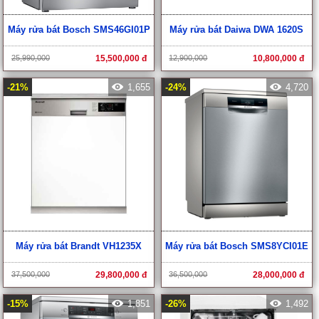
Máy rửa bát Bosch SMS46GI01P
Máy rửa bát Daiwa DWA 1620S
25,990,000
15,500,000 đ
12,900,000
10,800,000 đ
-21%
1,655
-24%
4,720
Máy rửa bát Brandt VH1235X
Máy rửa bát Bosch SMS8YCI01E
37,500,000
29,800,000 đ
36,500,000
28,000,000 đ
-15%
1,851
-26%
1,492