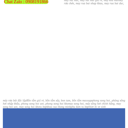
may hut mui, máy hút mùi giá rẻ, may khu mui
máy
Chat Zalo : 0908191866
rửa chén, may rua bat nhap khau, may rua bat duc,
máy rửa bát độc lập
Bồn tắm giá rẻ, bồn tắm xây, bon tam, bồn tắm massage
phong xong hoi, phòng xông
hơi nhập khẩu, phong xong hoi uot, phong xong hoi kho
may xong hoi, máy xông hơi chính hãng, may
xong hoi uot, may xong hoi kho
tu bep
khoa cua thong minh
phu kien tu bep
thiet bi ve sinh