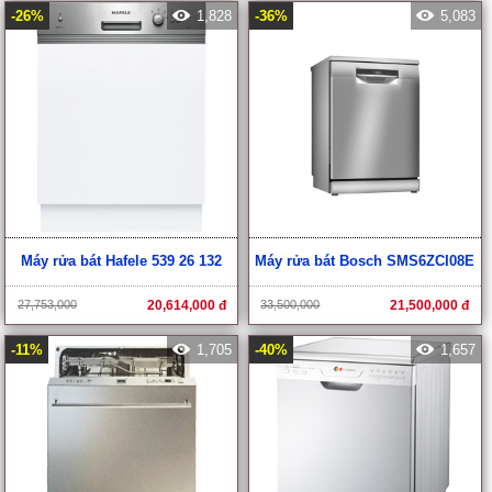
-26%
1,828
-36%
5,083
Máy rửa bát Hafele 539 26 132
Máy rửa bát Bosch SMS6ZCI08E
27,753,000
20,614,000 đ
33,500,000
21,500,000 đ
-11%
1,705
-40%
1,657