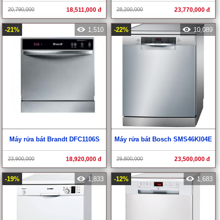
20,790,000
18,511,000 đ
28,200,000
23,770,000 đ
-21%
1,510
-22%
10,089
Máy rửa bát Brandt DFC1106S
Máy rửa bát Bosch SMS46KI04E
23,900,000
18,920,000 đ
29,800,000
23,500,000 đ
-19%
1,833
-12%
1,683