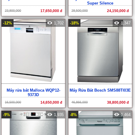
Super Silence
23,800,000
17,650,000 đ
28,500,000
24,150,000 đ
-12%
1,702
-18%
1,347
Máy rửa bát Malloca WQP12-
Máy Rửa Bát Bosch SMS88TI03E
9373D
16,500,000
14,650,000 đ
46,866,000
38,800,000 đ
-9%
1,935
-8%
1,464