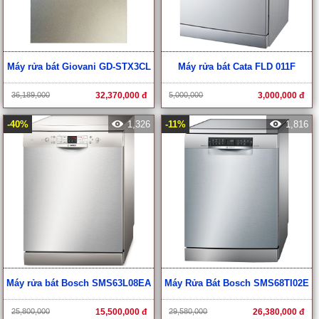
Máy rửa bát Giovani GD-STX3CL
Máy rửa bát Cata FLD 011F
36,189,000
32,370,000 đ
5,000,000
3,000,000 đ
-40%
1,326
-11%
1,816
Máy rửa bát Bosch SMS63L08EA
Máy Rửa Bát Bosch SMS68TI02E
25,800,000
15,500,000 đ
29,580,000
26,380,000 đ