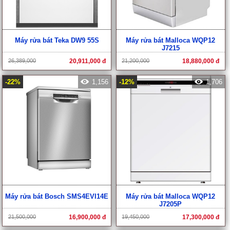
Máy rửa bát Teka DW9 55S
Máy rửa bát Malloca WQP12
J7215
26,389,000
20,911,000 đ
21,200,000
18,880,000 đ
-22%
1,156
-12%
1,706
Máy rửa bát Bosch SMS4EVI14E
Máy rửa bát Malloca WQP12
J7205P
21,500,000
16,900,000 đ
19,450,000
17,300,000 đ