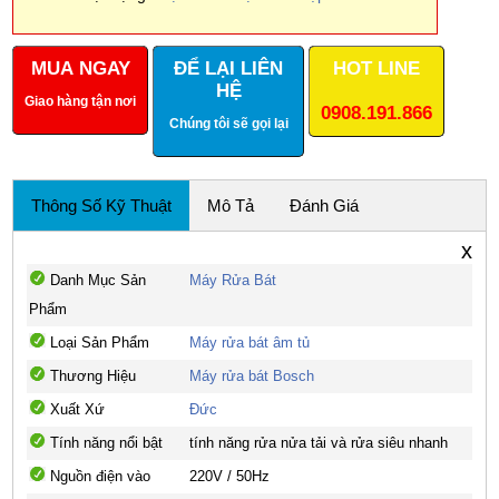
MUA NGAY
ĐỂ LẠI LIÊN
HOT LINE
HỆ
Giao hàng tận nơi
0908.191.866
Chúng tôi sẽ gọi lại
Thông Số Kỹ Thuật
Mô Tả
Đánh Giá
x
Danh Mục Sản
Máy Rửa Bát
Phẩm
Loại Sản Phẩm
Máy rửa bát âm tủ
Thương Hiệu
Máy rửa bát Bosch
Xuất Xứ
Đức
Tính năng nổi bật
tính năng rửa nửa tải và rửa siêu nhanh
Nguồn điện vào
220V / 50Hz