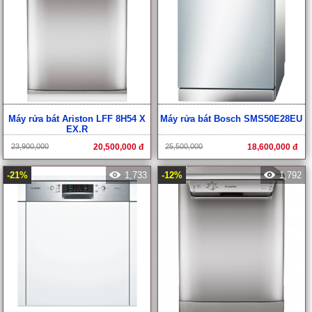
Máy rửa bát Ariston LFF 8H54 X
Máy rửa bát Bosch SMS50E28EU
EX.R
23,900,000
20,500,000 đ
25,500,000
18,600,000 đ
-21%
1,733
-12%
1,792