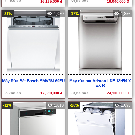
18,150,000
16,135,000 đ
23,800,000
19,000,000 đ
-21%
1,930
-17%
1,856
Máy Rửa Bát Bosch SMV58L60EU
Máy rửa bát Ariston LDF 12H54 X
EX R
22,390,000
17,690,000 đ
28,900,000
24,100,000 đ
-11%
1,813
-26%
1,695