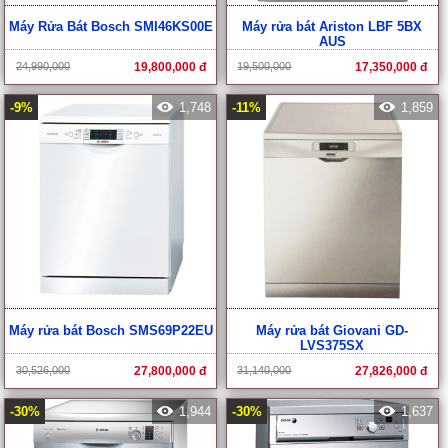
Máy Rửa Bát Bosch SMI46KS00E
Máy rửa bát Ariston LBF 5BX
AUS
24,990,000
19,800,000 đ
19,500,000
17,350,000 đ
-9%
1,748
-11%
1,859
Máy rửa bát Bosch SMS69P22EU
Máy rửa bát Giovani GD-
LVS375SX
30,526,000
27,800,000 đ
31,140,000
27,826,000 đ
-30%
1,944
-30%
1,637