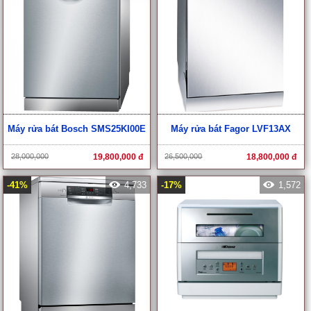
Máy rửa bát Bosch SMS25KI00E
Máy rửa bát Fagor LVF13AX
28,000,000
19,800,000 đ
26,500,000
18,800,000 đ
-41%
4,733
-17%
1,572