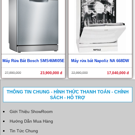
Máy Rửa Bát Bosch SMS46MI05E
Máy rửa bát Napoliz NA 668DW
27,890,000
23,900,000 đ
22,990,000
17,040,000 đ
THÔNG TIN CHUNG - HÌNH THỨC THANH TOÁN - CHÍNH
SÁCH - HỖ TRỢ
Giới Thiệu ShowRoom
Hướng Dẫn Mua Hàng
Tin Tức Chung