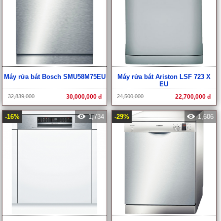
Máy rửa bát Bosch SMU58M75EU
Máy rửa bát Ariston LSF 723 X
EU
32,839,000
30,000,000 đ
24,500,000
22,700,000 đ
-16%
1,734
-29%
1,606