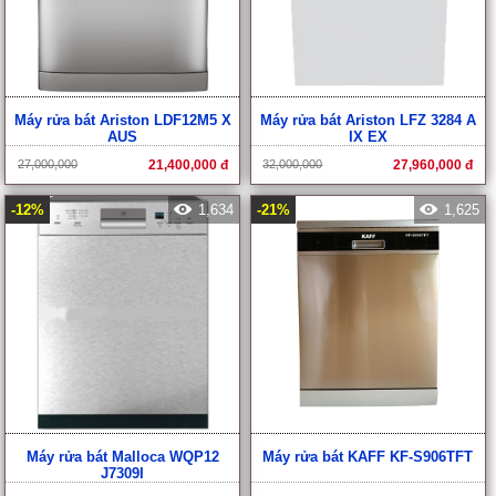
Máy rửa bát Ariston LDF12M5 X
Máy rửa bát Ariston LFZ 3284 A
AUS
IX EX
27,000,000
21,400,000 đ
32,000,000
27,960,000 đ
-12%
1,634
-21%
1,625
Máy rửa bát Malloca WQP12
Máy rửa bát KAFF KF-S906TFT
J7309I