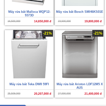
Máy rửa bát Malloca WQP12-
Máy rửa bát Bosch SMI46KS01E
9373D
16,500,000
14,650,000 đ
23,500,000
19,800,000 đ
-21%
-21%
Máy rửa bát Teka DW8 59FI
Máy rửa bát Ariston LDF12M5 X
AUS
25,509,000
20,207,000 đ
27,000,000
21,400,000 đ