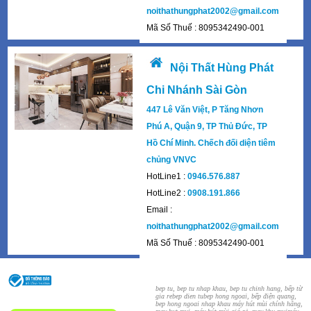
noithathungphat2002@gmail.com
Mã Số Thuế : 8095342490-001
Nội Thất Hùng Phát
Chi Nhánh Sài Gòn
447 Lê Văn Việt, P Tăng Nhơn
Phú A, Quận 9, TP Thủ Đức, TP
Hồ Chí Minh. Chếch đối diện tiêm
chủng VNVC
HotLine1 :
0946.576.887
HotLine2 :
0908.191.866
Email :
noithathungphat2002@gmail.com
Mã Số Thuế : 8095342490-001
bep tu, bep tu nhap khau, bep tu chinh hang, bếp từ
gia re
bep dien tu
bep hong ngoai, bếp điện quang,
bep hong ngoai nhap khau
máy hút mùi chính hãng,