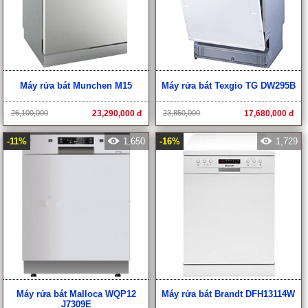
Máy rửa bát Munchen M15
Máy rửa bát Texgio TG DW295B
26,100,000
23,290,000 đ
23,850,000
17,680,000 đ
-11%
1,650
-16%
1,729
Máy rửa bát Malloca WQP12
Máy rửa bát Brandt DFH13114W
J7309E