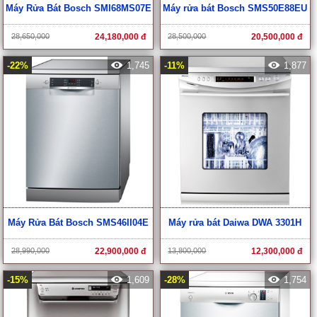
Máy Rửa Bát Bosch SMI68MS07E
Máy rửa bát Bosch SMS50E88EU
28,650,000
24,180,000 đ
28,500,000
20,500,000 đ
-22%
1,745
-11%
1,877
Máy Rửa Bát Bosch SMS46II04E
Máy rửa bát Daiwa DWA 3301H
28,990,000
22,900,000 đ
13,800,000
12,300,000 đ
-15%
1,609
-28%
1,754