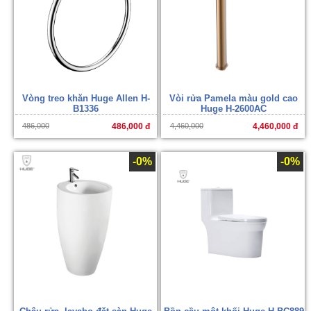
Vòng treo khăn Huge Allen H-
Vòi rửa Pamela màu gold cao
B1336
Huge H-2600AC
486,000
486,000 đ
4,460,000
4,460,000 đ
-0%
-0%