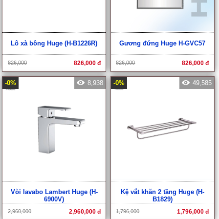
Lô xà bông Huge (H-B1226R)
Gương đứng Huge H-GVC57
826,000
826,000 đ
826,000
826,000 đ
-0%
8,938
-0%
49,585
Vòi lavabo Lambert Huge (H-
Kệ vắt khăn 2 tầng Huge (H-
6900V)
B1829)
2,960,000
2,960,000 đ
1,796,000
1,796,000 đ