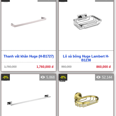
Thanh vắt khăn Huge (H-B1727)
Lô xà bông Huge Lambert H-
B1238
1,760,000
1,760,000 đ
860,000
860,000 đ
-0%
5,868
-0%
52,144