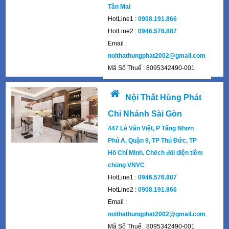
Tân Mai
HotLine1 :
0908.191.866
HotLine2 :
0946.576.887
Email :
noithathungphat2002@gmail.com
Mã Số Thuế : 8095342490-001
Nội Thất Hùng Phát
Chi Nhánh Sài Gòn
447 Lê Văn Việt, P Tăng Nhơn
Phú A, Quận 9, TP Thủ Đức, TP
Hồ Chí Minh. Chếch đối diện tiêm
chủng VNVC
HotLine1 :
0946.576.887
HotLine2 :
0908.191.866
Email :
noithathungphat2002@gmail.com
Mã Số Thuế : 8095342490-001