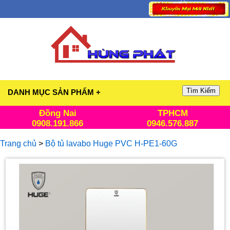
Tìm Kiếm
DANH MỤC SẢN PHẨM +
Đồng Nai
TPHCM
0908.191.866
0946.576.887
Trang chủ
>
Bộ tủ lavabo Huge PVC H-PE1-60G