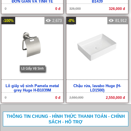
ĐƠN GIẢN VÀ TINH TẾ
B1439
0
0 đ
326,000
326,000 đ
-100%
2,673
-0%
81,912
Lô giấy vệ sinh Pamela metal
Chậu rửa, lavabo Huge (H-
grey Huge H-B1039M
LD1500)
0
0 đ
2,550,000
2,550,000 đ
THÔNG TIN CHUNG - HÌNH THỨC THANH TOÁN - CHÍNH
SÁCH - HỖ TRỢ