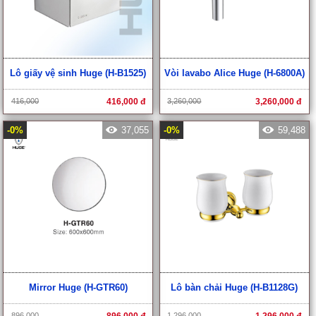
Lô giấy vệ sinh Huge (H-B1525)
Vòi lavabo Alice Huge (H-6800A)
416,000
416,000 đ
3,260,000
3,260,000 đ
-0%
37,055
-0%
59,488
Mirror Huge (H-GTR60)
Lô bàn chải Huge (H-B1128G)
896,000
896,000 đ
1,296,000
1,296,000 đ