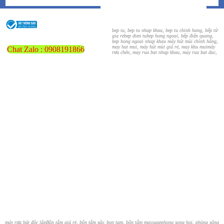
bep tu, bep tu nhap khau, bep tu chinh hang, bếp từ
gia re
bep dien tu
bep hong ngoai, bếp điện quang,
bep hong ngoai nhap khau
máy hút mùi chính hãng,
may hut mui, máy hút mùi giá rẻ, may khu mui
máy
Chat Zalo : 0908191866
rửa chén, may rua bat nhap khau, may rua bat duc,
máy rửa bát độc lập
Bồn tắm giá rẻ, bồn tắm xây, bon tam, bồn tắm massage
phong xong hoi, phòng xông