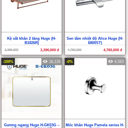
Kệ vắt khăn 2 tầng Huge (H-
Sen tắm nhiệt độ Alice Huge (H-
B1826R)
6800ST)
3,396,000
3,396,000 đ
4,760,000
4,760,000 đ
-100%
16,126
-0%
6,553
Gương ngang Huge H-GK03G –
Móc khăn Huge Pamela series H-