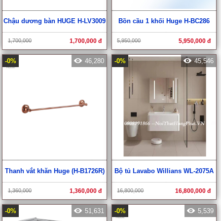
Chậu dương bàn HUGE H-LV3009
Bồn cầu 1 khối Huge H-BC286
1,700,000
1,700,000 đ
5,950,000
5,950,000 đ
-0%
46,280
-0%
45,546
Thanh vắt khăn Huge (H-B1726R)
Bộ tủ Lavabo Willians WL-2075A
1,360,000
1,360,000 đ
16,800,000
16,800,000 đ
-0%
51,631
-0%
5,539