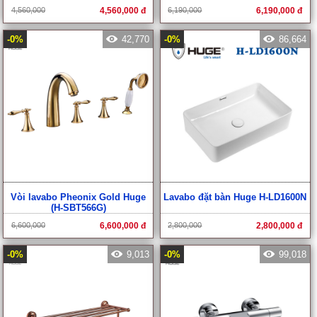
4,560,000
4,560,000 đ
6,190,000
6,190,000 đ
-0%
42,770
-0%
86,664
Vòi lavabo Pheonix Gold Huge
Lavabo đặt bàn Huge H-LD1600N
(H-SBT566G)
6,600,000
6,600,000 đ
2,800,000
2,800,000 đ
-0%
9,013
-0%
99,018