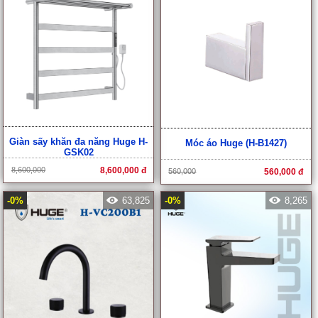
Giàn sấy khăn đa năng Huge H-
Móc áo Huge (H-B1427)
GSK02
8,600,000
8,600,000 đ
560,000
560,000 đ
-0%
63,825
-0%
8,265