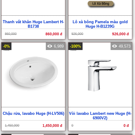
Thanh vắt khăn Huge Lambert H-
Lô xà bông Pamela màu gold
B1738
Huge H-B1239G
860,000
860,000 đ
926,000
926,000 đ
-0%
6,989
-100%
49,573
Chậu rửa, lavabo Huge (H-LV506)
Vòi lavabo Lambert new Huge (H-
6900V2)
1,450,000
1,450,000 đ
0
0 đ