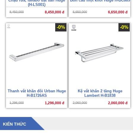
Chậu rửa, lavabo đặt sàn Huge
Bồn cầu một khối Huge H-BC889
(H-LS001)
8,450,000
8,450,000 đ
6,650,000
6,650,000 đ
-0%
-0%
Thanh vắt khăn đôi Urban Huge
Kệ vắt khăn 2 tầng Huge
H-B1726AS
Lambert H-B1838
1,296,000
1,296,000 đ
2,060,000
2,060,000 đ
KIẾN THỨC