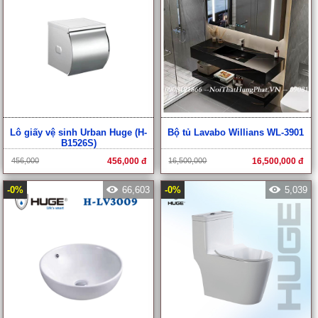
Lô giấy vệ sinh Urban Huge (H-
Bộ tủ Lavabo Willians WL-3901
B1526S)
456,000
456,000 đ
16,500,000
16,500,000 đ
-0%
66,603
-0%
5,039