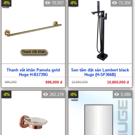
-0%
70,557
-0%
72,358
Thanh vắt khăn Pamela gold
Sen tắm đặt sàn Lambert black
Huge H-B1739G
Huge (H-SF366B)
896,000
896,000 đ
10,860,000
10,860,000 đ
-0%
262,179
-0%
5,089