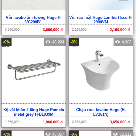
Vòi lavabo âm tường Huge H-
Vòi rửa mặt Huge Lambert Eco H-
VC200B1
2900VM
3,660,000
3,660,000 đ
2,160,000
2,160,000 đ
-0%
48,924
-0%
4,908
Kệ vắt khăn 2 tầng Huge Pamela
Chậu rửa, lavabo Huge (H-
metal grey H-B1839M
LV161N)
1,860,000
1,860,000 đ
3,650,000
3,650,000 đ
-0%
48,857
-0%
52,112