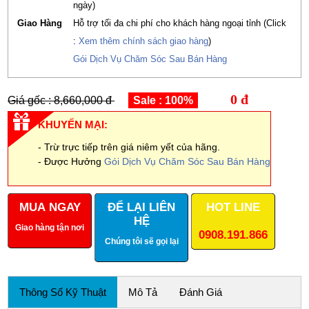
ngày)
Giao Hàng
Hỗ trợ tối đa chi phí cho khách hàng ngoại tỉnh (Click
:
Xem thêm chính sách giao hàng
)
Gói Dịch Vụ Chăm Sóc Sau Bán Hàng
0 đ
Giá gốc : 8,660,000 đ
Sale : 100%
KHUYẾN MẠI:
- Trừ trực tiếp trên giá niêm yết của hãng.
- Được Hưởng
Gói Dịch Vụ Chăm Sóc Sau Bán Hàng
MUA NGAY
ĐỂ LẠI LIÊN
HOT LINE
HỆ
Giao hàng tận nơi
0908.191.866
Chúng tôi sẽ gọi lại
Thông Số Kỹ Thuật
Mô Tả
Đánh Giá