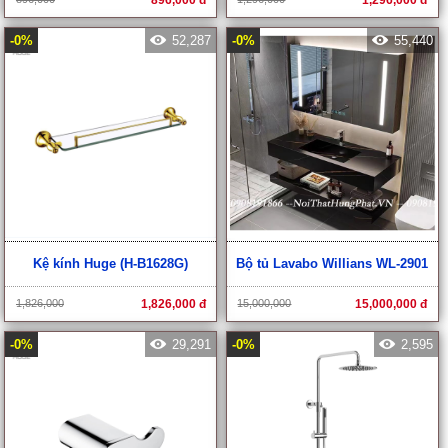
-0%
52,287
-0%
55,440
Kệ kính Huge (H-B1628G)
Bộ tủ Lavabo Willians WL-2901
1,826,000
1,826,000 đ
15,000,000
15,000,000 đ
-0%
29,291
-0%
2,595