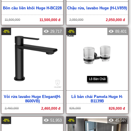
Bồn cầu liền khối Huge H-BC228
Chậu rửa, lavabo Huge (H-LV859)
11,500,000
11,500,000 đ
2,050,000
2,050,000 đ
-0%
29,717
-0%
89,401
Vòi rửa lavabo Huge Elegant(H-
Lô bàn chải Pamela Huge H-
8600VB)
B1139B
2,460,000
2,460,000 đ
826,000
826,000 đ
-0%
51,953
-0%
45,597