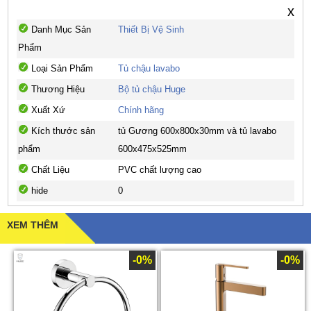
x
Danh Mục Sản
Thiết Bị Vệ Sinh
Phẩm
Loại Sản Phẩm
Tủ chậu lavabo
Thương Hiệu
Bộ tủ chậu Huge
Xuất Xứ
Chính hãng
Kích thước sản
tủ Gương 600x800x30mm và tủ lavabo
phẩm
600x475x525mm
Chất Liệu
PVC chất lượng cao
hide
0
XEM THÊM
-0%
-0%