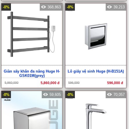
-0%
368,863
-0%
39,213
Giàn sấy khăn đa năng Huge H-
Lô giấy vệ sinh Huge (H-B151A)
GSK01M(grey)
5,860,000
5,860,000 đ
596,000
596,000 đ
-0%
59,605
-0%
70,057