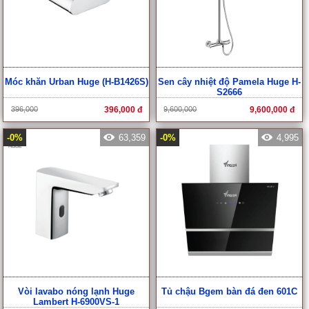
Móc khăn Urban Huge (H-B1426S)
Sen cây nhiệt độ Pamela Huge H-
S2666
396,000
396,000 đ
9,600,000
9,600,000 đ
-0%
63,359
-0%
4,995
Vòi lavabo nóng lạnh Huge
Tủ chậu Bgem bàn đá đen 601C
Lambert H-6900VS-1