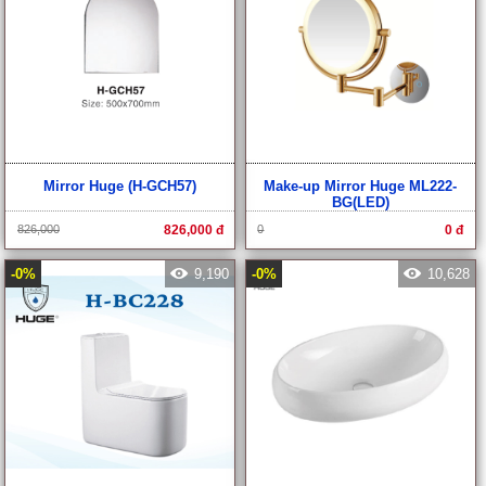
Mirror Huge (H-GCH57)
Make-up Mirror Huge ML222-
BG(LED)
826,000
826,000 đ
0
0 đ
-0%
9,190
-0%
10,628