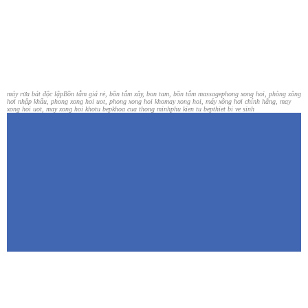
máy rửa bát độc lập
Bồn tắm giá rẻ, bồn tắm xây, bon tam, bồn tắm massage
phong xong hoi, phòng xông
hơi nhập khẩu, phong xong hoi uot, phong xong hoi kho
may xong hoi, máy xông hơi chính hãng, may
xong hoi uot, may xong hoi kho
tu bep
khoa cua thong minh
phu kien tu bep
thiet bi ve sinh