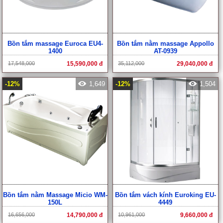
Bồn tắm massage Euroca EU4-
Bồn tắm nằm massage Appollo
1400
AT-0939
17,548,000
15,590,000 đ
35,112,000
29,040,000 đ
-12%
1,649
-12%
1,504
Bồn tắm nằm Massage Micio WM-
Bồn tắm vách kính Euroking EU-
150L
4449
16,656,000
14,790,000 đ
10,961,000
9,660,000 đ