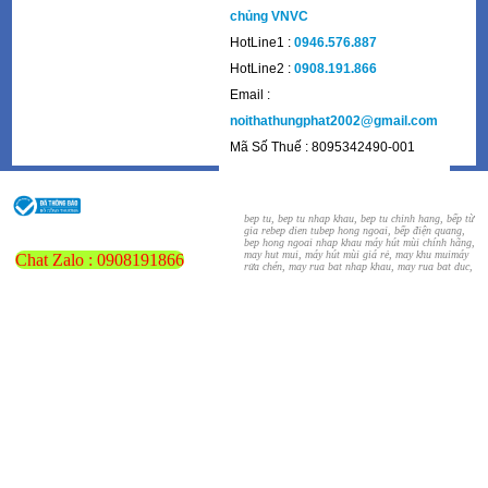
Chi Nhánh Sài Gòn
447 Lê Văn Việt, P Tăng Nhơn
Phú A, Quận 9, TP Thủ Đức, TP
Hồ Chí Minh. Chếch đối diện tiêm
chủng VNVC
HotLine1 :
0946.576.887
HotLine2 :
0908.191.866
Email :
noithathungphat2002@gmail.com
Mã Số Thuế : 8095342490-001
bep tu, bep tu nhap khau, bep tu chinh hang, bếp từ
gia re
bep dien tu
bep hong ngoai, bếp điện quang,
bep hong ngoai nhap khau
máy hút mùi chính hãng,
may hut mui, máy hút mùi giá rẻ, may khu mui
máy
Chat Zalo : 0908191866
rửa chén, may rua bat nhap khau, may rua bat duc,