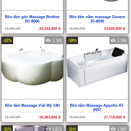
Bồn tắm góc Massage Brother
Bồn tắm nằm massage Govern
BY-8006
JS-8090
23,009,200
20,344,000 đ
35,800,000
33,600,000 đ
-12%
1,393
-18%
1,356
Bồn tắm Massage Việt Mỹ 14H
Bồn tắm Massage Appollo AT-
0957
18,426,000
16,383,000 đ
45,600,000
37,710,000 đ
-11%
1,571
-11%
1,987