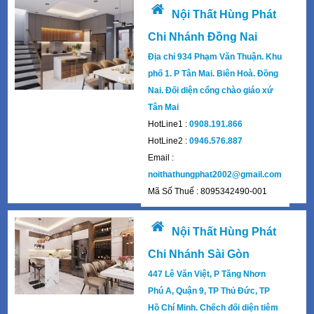
Điều Khoản Và Sử Dụng
Bảo Mật Thông Tin Khách Hàng
Nội Thất Hùng Phát
Chi Nhánh Đồng Nai
Địa chỉ 934 Phạm Văn Thuận. Khu
phố 1. P Tân Mai. Biên Hoà. Đồng
Nai. Đối diện cổng chào giáo xứ
Tân Mai
HotLine1 :
0908.191.866
HotLine2 :
0946.576.887
Email :
noithathungphat2002@gmail.com
Mã Số Thuế : 8095342490-001
Nội Thất Hùng Phát