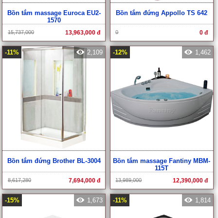
Bồn tắm massage Euroca EU2-
Bồn tắm đứng Appollo TS 642
1570
15,737,000
13,963,000 đ
0
0 đ
-11%
2,109
-12%
1,462
Bồn tắm đứng Brother BL-3004
Bồn tắm massage Fantiny MBM-
115T
8,617,280
7,694,000 đ
13,989,000
12,390,000 đ
-15%
1,673
-11%
1,814