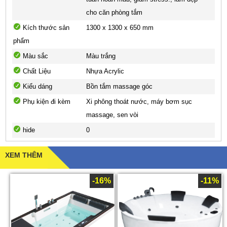
cho căn phòng tắm
Kích thước sản
1300 x 1300 x 650 mm
phẩm
Màu sắc
Màu trắng
Chất Liệu
Nhựa Acrylic
Kiểu dáng
Bồn tắm massage góc
Phụ kiện đi kèm
Xi phông thoát nước, máy bơm sục
massage, sen vòi
hide
0
XEM THÊM
-16%
-11%