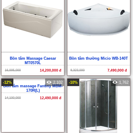
Bồn tắm xây Fantiny M95-T
Bồn tắm Massage Caesar
MT0570L
2,656,000
2,390,000 đ
16,005,000
14,200,000 đ
-11%
1,970
-12%
2,102
Bồn tắm massage Fantiny MBM-
170R(L)
14,100,000
12,490,000 đ
-10%
1,762
Bồn tắm thường Micio WB-140T