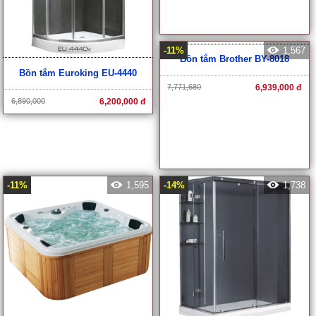
Bồn tắm Euroking EU-4440
Bồn tắm góc Caesar AT5150
6,890,000
6,200,000 đ
9,768,000
9,270,000 đ
-11%
1,567
-11%
1,595
Bồn tắm Brother BY-8018
Bồn tắm nằm Massage Govern
spa-9005
7,771,680
6,939,000 đ
171,980,000
154,528,000 đ