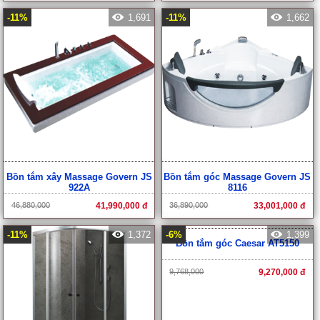
-11%
1,691
-11%
1,662
Bồn tắm xây Massage Govern JS
Bồn tắm góc Massage Govern JS
922A
8116
46,880,000
41,990,000 đ
36,890,000
33,001,000 đ
-11%
1,372
-6%
1,399