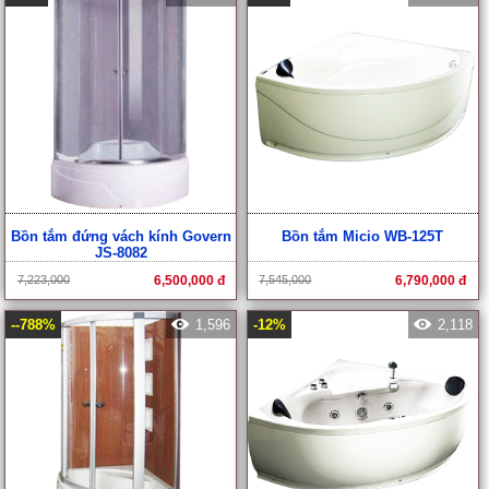
Bồn tắm đứng vách kính Govern
Bồn tắm Micio WB-125T
JS-8082
7,223,000
6,500,000 đ
7,545,000
6,790,000 đ
--788%
1,596
-12%
2,118