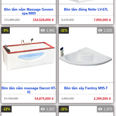
-14%
1,738
-5%
1,941
Bồn tắm đứng Nofer LV-67L
Bồn tắm nằm massage Darost HT-
41
9,140,000
7,950,000 đ
57,750,000
54,875,000 đ
-11%
1,625
-12%
1,507