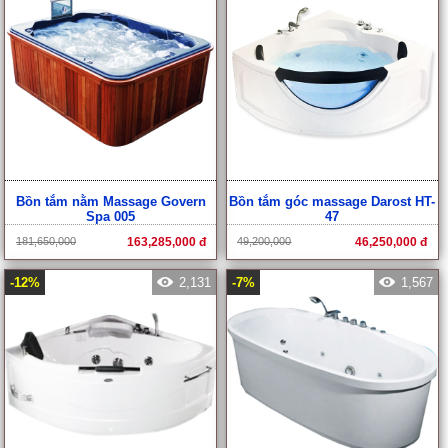
Bồn tắm nằm Massage Govern
Bồn tắm góc massage Darost HT-
Spa 005
47
181,650,000
163,285,000 đ
49,200,000
46,250,000 đ
-12%
2,131
-7%
1,567