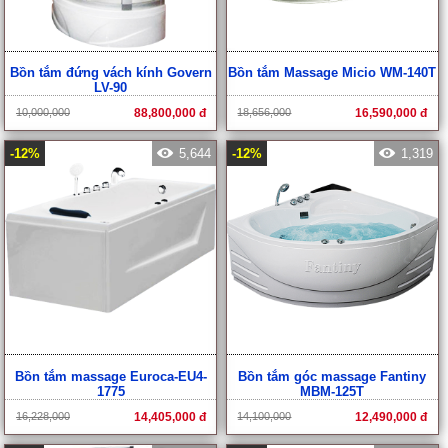
Bồn tắm đứng vách kính Govern
Bồn tắm Massage Micio WM-140T
LV-90
10,000,000
88,800,000 đ
18,656,000
16,590,000 đ
-12%
5,644
-12%
1,319
Bồn tắm massage Euroca-EU4-
Bồn tắm góc massage Fantiny
1775
MBM-125T
16,228,000
14,405,000 đ
14,100,000
12,490,000 đ