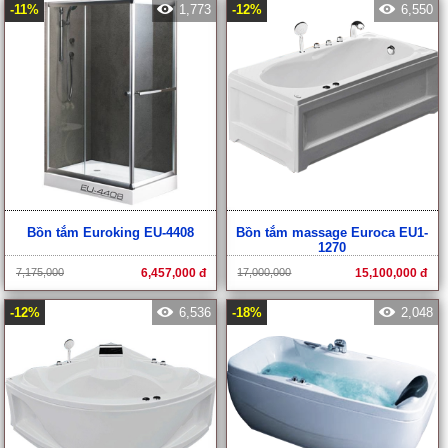
-11%
1,773
-12%
6,550
Bồn tắm Euroking EU-4408
Bồn tắm massage Euroca EU1-
1270
7,175,000
6,457,000 đ
17,000,000
15,100,000 đ
-12%
6,536
-18%
2,048