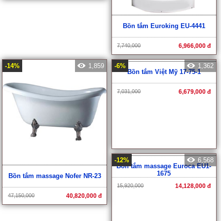
8,323,000
7,490,000 đ
Bồn tắm Euroking EU-4441
7,740,000
6,966,000 đ
-14%
1,859
-6%
1,362
Bồn tắm Việt Mỹ 17-75-1
7,031,000
6,679,000 đ
-12%
6,568