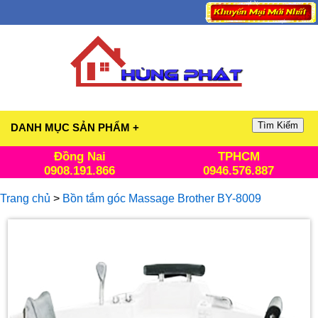
Tìm Kiếm
DANH MỤC SẢN PHẨM +
Đồng Nai
TPHCM
0908.191.866
0946.576.887
Trang chủ
>
Bồn tắm góc Massage Brother BY-8009