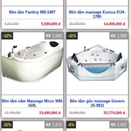
Bồn tắm Fantiny MB-140T
Bồn tắm massage Euroca EU4-
1780
6,212,000
5,590,000 đ
16,228,000
14,405,000 đ
-12%
1,680
-11%
1,508
Bồn tắm nằm Massage Micio WM-
Bồn tắm góc massage Govern
160L
JS-9811
17,430,000
15,490,000 đ
58,860,000
52,774,000 đ
-11%
1,675
-6%
1,687