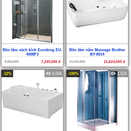
Bồn tắm vách kính Euroking EU-
Bồn tắm nằm Massage Brother
4008F3
BY-8014
8,050,000
7,245,000 đ
24,442,800
21,624,000 đ
-12%
6,566
-100%
1,524