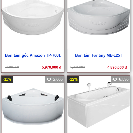
Bồn tắm góc Amazon TP-7001
Bồn tắm Fantiny MB-125T
6,989,000
5,970,000 đ
5,434,000
4,890,000 đ
-11%
2,065
-12%
6,596