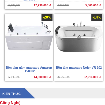
19,990,000
17,790,000 đ
6,356,000
5,500,000 đ
-20%
-14%
Bồn tắm nằm massage Amazon
Bồn tắm massage Nofer VR-102
TP-8002
17,945,000
14,500,000 đ
37,260,000
32,216,000 đ
KIẾN THỨC
Công Nghệ