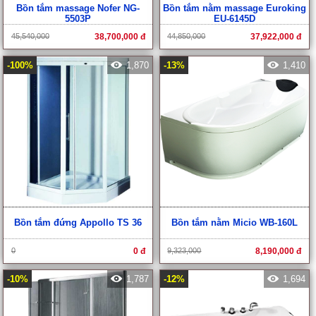
Bồn tắm massage Nofer NG-
Bồn tắm nằm massage Euroking
5503P
EU-6145D
45,540,000
38,700,000 đ
44,850,000
37,922,000 đ
-100%
1,870
-13%
1,410
Bồn tắm đứng Appollo TS 36
Bồn tắm nằm Micio WB-160L
0
0 đ
9,323,000
8,190,000 đ
-10%
1,787
-12%
1,694