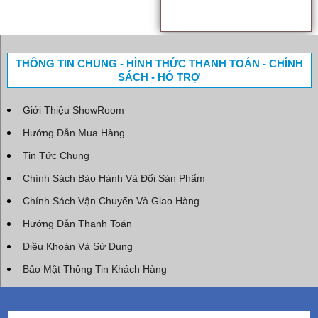
Bồn tắm massage Euroca EU1-
1675
Bồn tắm massage Nofer NR-23
15,920,000
14,128,000 đ
47,150,000
40,820,000 đ
THÔNG TIN CHUNG - HÌNH THỨC THANH TOÁN - CHÍNH
SÁCH - HỖ TRỢ
Giới Thiệu ShowRoom
Hướng Dẫn Mua Hàng
Tin Tức Chung
Chính Sách Bảo Hành Và Đổi Sản Phẩm
Chính Sách Vận Chuyển Và Giao Hàng
Hướng Dẫn Thanh Toán