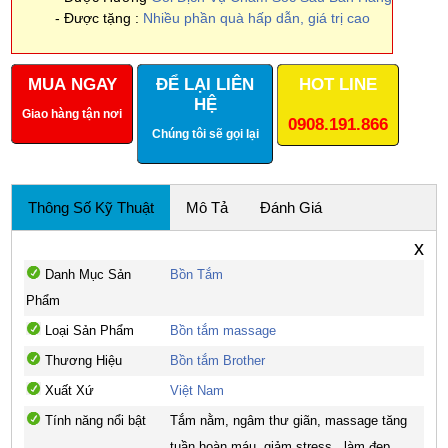
- Được tặng :
Nhiều phần quà hấp dẫn, giá trị cao
MUA NGAY
ĐỂ LẠI LIÊN
HOT LINE
HỆ
Giao hàng tận nơi
0908.191.866
Chúng tôi sẽ gọi lại
Thông Số Kỹ Thuật
Mô Tả
Đánh Giá
x
Danh Mục Sản
Bồn Tắm
Phẩm
Loại Sản Phẩm
Bồn tắm massage
Thương Hiệu
Bồn tắm Brother
Xuất Xứ
Việt Nam
Tính năng nổi bật
Tắm nằm, ngâm thư giãn, massage tăng
tuần hoàn máu, giảm stress., làm đẹp